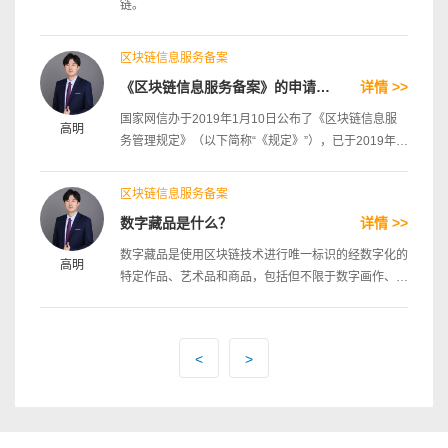
链。
区块链信息服务备案
《区块链信息服务备案》的申请实操流程
详情 >>
国家网信办于2019年1月10日公布了《区块链信息服
高明
务管理规定》（以下简称“《规定》”），已于2019年2
月15日生效施行。对于区块链信息服务实体来说，如
何填写区块链信息服务备案已达到合规要求，是每家为
区块链信息服务备案
中国用户提供区块链服务实体的重要大事。辉哥从区块
数字藏品是什么？
详情 >>
链信息服务备案系统的功能，每个填写字段的分析，给
大家详细介绍区块链信息备案系统的填写内容。
数字藏品是使用区块链技术进行唯一标识的经数字化的
高明
特定作品、艺术品和商品，包括但不限于数字画作、图
片、音乐、视频、3D模型等各种形式。 数字藏品为虚
拟数字商品，而非实物，一经售出，概不退换。 每个
数字藏品都映射着特定区块链上的唯一序列，不可篡
<
>
改、不可分割，也不能互相替代。每个数字藏品都代表
特定作品、艺术品和商品或其限量发售的单个数字复制
品，记录着其不可篡改的链上权利。因此，数字藏品与
虚拟货币等同质化代币存在本质不同，有特定作品、艺