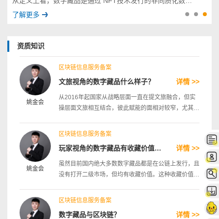
从定义上看，数字藏品是通过 NFT技术发行的非同质化数字资产，具有唯一性和不可复制性。简单来说，以前的数字资产归属权属于科技公司，而经过 NFT 技术形成的数字资产则属于个人所有，所以具有稀缺性。数字藏品的崛起得益于数字技术的推动，借助区块链技术实现数字艺术品的可信存证，每一个 NFT 作品都映射着特定区块链上的唯一序列号，不可篡改也不可分割，成功确保了数字艺术品的真实可信。再通过技术进行确权，让用户可以直接在小程序购买、鉴赏与分享，从而让更多传统文化爱好者能拥有不可复制、永久保存、随时鉴赏分享的收藏。 在元宇宙和数字藏品领域，区块链作为一种新型的信息技术，具有账本一致性、透明可追溯、不可室改等特性，能够为数字文创作品的版权保护提供高效解决方案。其中，非同质化通证（NFT，Non-Fungible Token）就是一种使用了区块链技术的新型数字作品权属凭证，通过将文创作品的权属存储在去中心化的区块链网络上，利用链上信息的可追溯可查询特性，让创造者更便捷地实现作品的确权，并对作品的权属转移和使用过程进行跟踪追溯，能够有效解决数字文创作品在版权确权难、版权追溯难、维权取证难等方面的痛点，进一步规范数字文创版权保护，激发数字内容市场活力。 享优互联-电商入驻审核_增值电信业务_ICP_网络文化_数字藏品_商务咨询_资质办理服务 相对于传统收藏品市场，数字藏品的出现能够很好地满足以“95 后”和“00 后”为代表的年轻人群需求，尤其是伴随着元宇宙定义爆红，“数字藏品”变成眼下年轻人关心的时尚潮流之一。 数字藏品用造型艺术核心理念、巨大丰富多彩的IP吸引住顾客，让消费者认可数字藏品的使用价值，获得同圈内人群的认同，与此同时也具有了元宇宙与众不同的真实身份凭据，数字藏品和 IP 的融合满足了年轻人的新消费市场。元宇宙的基础架构正是在于链接各技术体系，而数字藏品本身是实体资产的一种数字权益映射，可以作为链接“数字世界”与现实世界的桥梁。
了解更多
资质知识
区块链信息服务备案
文旅视角的数字藏品什么样子？
详情 >>
从2016年起国家从战略层面一直在提文旅融合，但实
姚金会
操层面文旅相互结合，彼此赋能的面相对较窄，尤其是
信息化方面更是少了。
区块链信息服务备案
玩家视角的数字藏品有收藏价值吗？
详情 >>
虽然目前国内绝大多数数字藏品都是在公链上发行，且
姚金会
没有打开二级市场，但均有收藏价值。这种收藏价值一
方面源于平台的限量发行，另一方面确实有一定的收藏
属性，比如前段时间腾讯发行的齐白石的数字画作，真
区块链信息服务备案
实的我们肯定无法接触到了，但数字内容我们拥有一份
数字藏品与区块链？
详情 >>
还是值得炫耀的，炫耀满足了大众的猎奇心理。