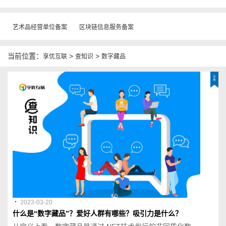
艺术品经营单位备案
区块链信息服务备案
当前位置：
>
>
享优互联
查知识
数字藏品
头
条
・
2023-03-20
什么是“数字藏品”？爱好人群有哪些？吸引力是什么？